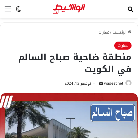
بحث عن
الق
الوضع ا
الرئيسية
/
عقارات
عقارات
منطقة ضاحية صباح السالم
في الكويت
أرسل
waseet.net
نوفمبر 13, 2024
بريدا
إلكترونيا