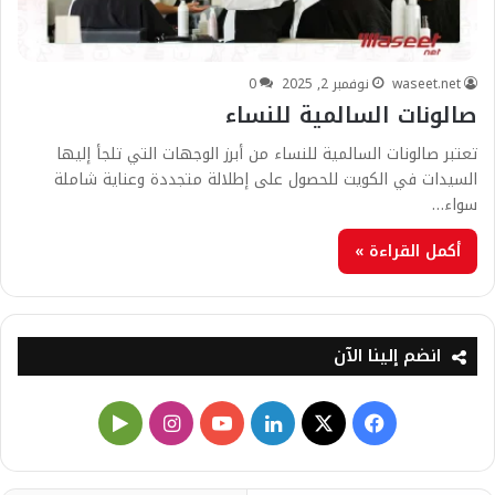
waseet.net
نوفمبر 2, 2025
0
صالونات السالمية للنساء
تعتبر صالونات السالمية للنساء من أبرز الوجهات التي تلجأ إليها
السيدات في الكويت للحصول على إطلالة متجددة وعناية شاملة
سواء…
أكمل القراءة »
انضم إلينا الآن
ف
X
ل
ي
ا
ي
ي
و
ن
G