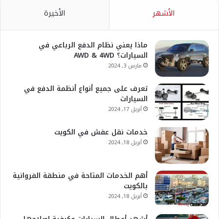
س
ن
ت
س
o
الأشهر
الأخيرة
ب
ك
ي
ت
o
و
د
و
ق
g
ماذا يعني نظام الدفع الرباعي في
السيارات؟ AWD & 4WD
ك
إ
ب
ر
l
مارس 3, 2024
ن
ا
e
تعرف على جميع أنواع أنظمة الدفع في
السيارات
م
P
أبريل 17, 2024
l
خدمات نقل عفش في الكويت
a
أبريل 18, 2024
y
أهم الخدمات المتاحة في منطقة الفروانية
بالكويت
أبريل 18, 2024