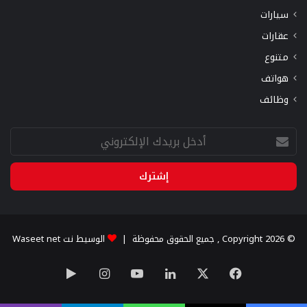
سيارات
عقارات
متنوع
هواتف
وظائف
أدخل
بريدك
الإلكتروني
© Copyright 2026 , جميع الحقوق محفوظة |
الوسيط نت Waseet net
X
فيسبوك
لينكدإن
يوتيوب
انستقرام
‏Google
Play