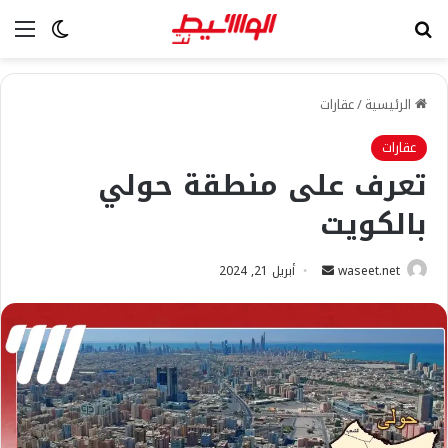
بحث عن
الق
الوضع ا
الرئيسية
/
عقارات
عقارات
تعرف على منطقة حولي
بالكويت
أرسل
waseet.net
أبريل 21, 2024
بريدا
إلكترونيا