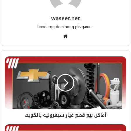
waseet.net
bandarqq
dominoqq
pkvgames
موقع
الويب
أماكن بيع قطع غيار شيفروليه بالكويت