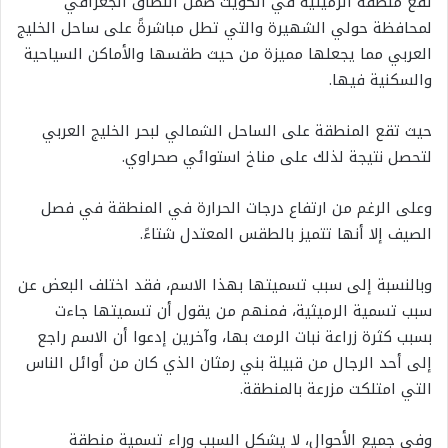
تقع منطقة الرميثية في الكويت ضمن النطاق الجغرافي
لمحافظة حولي الشهيرة والتي تطل مباشرةً على ساحل الخليج
العربي مما يجعلها مميزة من حيث طقسها والأماكن السياحية
والسكنية فيها.
حيث تقع المنطقة على الساحل الشمالي لبحر الخليج العربي
لتحصل نتيجة لذلك على مناخ استوائي صحراوي.
وعلى الرغم من ارتفاع درجات الحرارة في المنطقة في فصل
الصيف إلا أنها تتميز بالطقس المعتدل شتاءً.
وبالنسبة إلى سبب تسميتها بهذا الاسم، فقد اختلف البعض عن
سبب تسمية الرميثية، فمنهم من يقول أن تسميتها جاءت
بسبب كثرة زراعة نبات الرمث بها، وآخرين إدعوا أن الاسم راجع
إلى أحد الرجال من قبيلة بني رمثان الذي كان من أوائل الناس
التي امتلكت مزرعة بالمنطقة.
وفي جميع الأحوال، لا يشكل السبب وراء تسمية منطقة