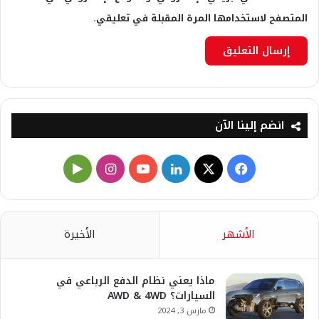
المتصفح لاستخدامها المرة المقبلة في تعليقي.
انضم إلينا الآن
X
فيسبوك
لينكدإن
يوتيوب
انستقرام
‏Google
Play
الأشهر
الأخيرة
ماذا يعني نظام الدفع الرباعي في
السيارات؟ AWD & 4WD
مارس 3, 2024