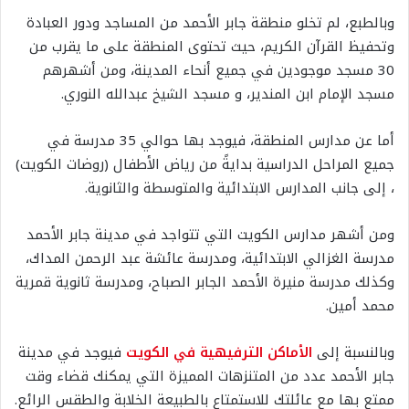
وبالطبع، لم تخلو منطقة جابر الأحمد من المساجد ودور العبادة
وتحفيظ القرآن الكريم، حيث تحتوى المنطقة على ما يقرب من
30 مسجد موجودين في جميع أنحاء المدينة، ومن أشهرهم
مسجد الإمام ابن المندير، و مسجد الشيخ عبدالله النوري.
أما عن مدارس المنطقة، فيوجد بها حوالي 35 مدرسة في
جميع المراحل الدراسية بدايةً من رياض الأطفال (روضات الكويت)
، إلى جانب المدارس الابتدائية والمتوسطة والثانوية.
ومن أشهر مدارس الكويت التي تتواجد في مدينة جابر الأحمد
مدرسة الغزالي الابتدائية، ومدرسة عائشة عبد الرحمن المداك،
وكذلك مدرسة منيرة الأحمد الجابر الصباح، ومدرسة ثانوية قمرية
محمد أمين.
وبالنسبة إلى
الأماكن الترفيهية في الكويت
فيوجد في مدينة
جابر الأحمد عدد من المتنزهات المميزة التي يمكنك قضاء وقت
ممتع بها مع عائلتك للاستمتاع بالطبيعة الخلابة والطقس الرائع.