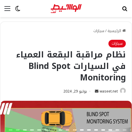
بحث عن
الق
الوضع ا
الرئيسية
/
سيارات
سيارات
نظام مراقبة البقعة العمياء
في السيارات Blind Spot
Monitoring
أرسل
waseet.net
يوليو 29, 2024
بريدا
إلكترونيا