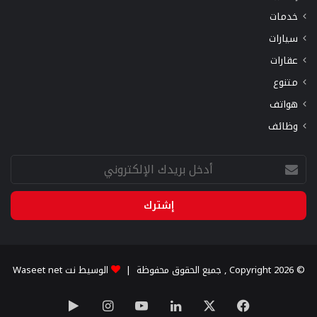
خدمات
سيارات
عقارات
متنوع
هواتف
وظائف
أدخل
بريدك
الإلكتروني
© Copyright 2026 , جميع الحقوق محفوظة |
الوسيط نت Waseet net
X
فيسبوك
لينكدإن
يوتيوب
انستقرام
‏Google