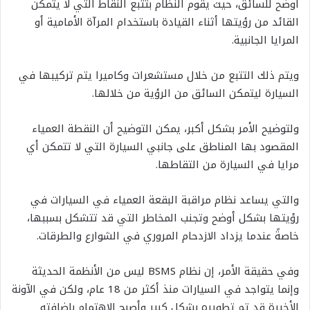
أوضح للسائق، حيث يقوم النظام بتتبع النقاط التي لا يتمكن
القائد من رؤيتها أثناء القيادة باستخدام المرآة الأمامية أو
المرايا الجانبية.
ويتم ذلك التتبع من خلال مستشعرات وكاميرا يتم تركيبها في
السيارة ليتمكن السائق من الرؤية من خلالها.
ولتوضيح الأمر بشكل أكبر، يمكن التوضيح أن النقطة العمياء
المقصود بها المناطق على جانبي السيارة التي لا تتمكن أي
مرايا في السيارة من التقاطها.
والتي يساعد نظام مراقبة البقعة العمياء في السيارات في
رؤيتها بشكل أوضح وتجنب المخاطر التي قد تتشكل بسببها،
خاصةً عندما يزداد الازدحام المروري في الشوارع والطرقات.
وفي حقيقة الأمر، إن نظام BSMS ليس من الأنظمة الحديثة
وإنما يتواجد في السيارات منذ أكثر من 18 عام، ولكن في الآونة
الأخيرة قد تم تطويره بشكلٍ كبير وأصبح الاهتمام بإضافته