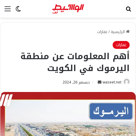
بحث عن
الق
الوضع ا
الرئيسية
/
عقارات
عقارات
أهم المعلومات عن منطقة
اليرموك في الكويت
أرسل
waseet.net
ديسمبر 26, 2024
بريدا
إلكترونيا