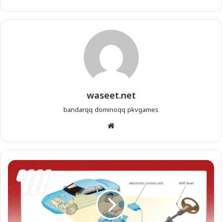
waseet.net
bandarqq
dominoqq
pkvgames
موقع
الويب