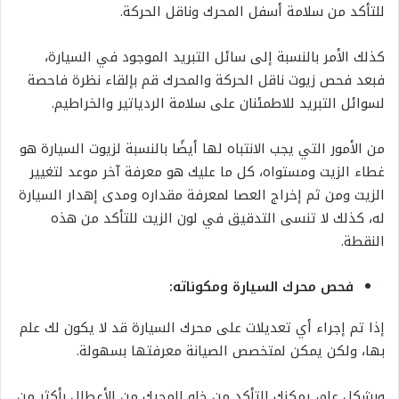
للتأكد من سلامة أسفل المحرك وناقل الحركة.
كذلك الأمر بالنسبة إلى سائل التبريد الموجود في السيارة،
فبعد فحص زيوت ناقل الحركة والمحرك قم بإلقاء نظرة فاحصة
لسوائل التبريد للاطمئنان على سلامة الردياتير والخراطيم.
من الأمور التي يجب الانتباه لها أيضًا بالنسبة لزيوت السيارة هو
غطاء الزيت ومستواه، كل ما عليك هو معرفة آخر موعد لتغيير
الزيت ومن ثم إخراج العصا لمعرفة مقداره ومدى إهدار السيارة
له، كذلك لا تنسى التدقيق في لون الزيت للتأكد من هذه
النقطة.
فحص محرك السيارة ومكوناته:
إذا تم إجراء أي تعديلات على محرك السيارة قد لا يكون لك علم
بها، ولكن يمكن لمتخصص الصيانة معرفتها بسهولة.
وبشكلٍ عام، يمكنك التأكد من خلو المحرك من الأعطال بأكثر من