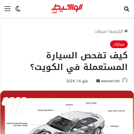
بحث عن
الق
الوضع ا
الرئيسية
/
سيارات
سيارات
كيف تفحص السيارة
المستعملة في الكويت؟
أرسل
waseet.net
مايو 16, 2024
بريدا
إلكترونيا