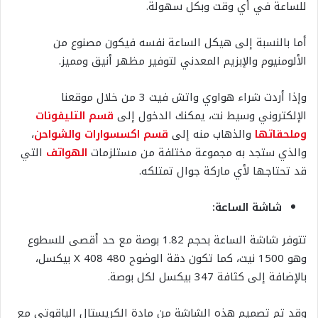
للساعة في أي وقت وبكل سهولة.
أما بالنسبة إلى هيكل الساعة نفسه فيكون مصنوع من
الألومنيوم والإبزيم المعدني لتوفير مظهر أنيق ومميز.
وإذا أردت شراء هواوي واتش فيت 3 من خلال موقعنا
الإلكتروني وسيط نت، يمكنك الدخول إلى
قسم التليفونات
وملحقاتها
والذهاب منه إلى
قسم اكسسوارات والشواحن
،
والذي ستجد به مجموعة مختلفة من مستلزمات
الهواتف
التي
قد تحتاجها لأي ماركة جوال تمتلكه.
شاشة الساعة:
تتوفر شاشة الساعة بحجم 1.82 بوصة مع حد أقصى للسطوع
وهو 1500 نيت، كما تكون دقة الوضوح 480 X 408 بيكسل،
بالإضافة إلى كثافة 347 بيكسل لكل بوصة.
وقد تم تصميم هذه الشاشة من مادة الكريستال الياقوتي مع