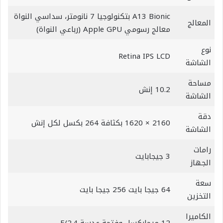
A13 Bionic بتكنولوجيا 7 نانومتر، سداسي النواة
المعالج
معالج رسومي Apple GPU (رباعي النواة)
نوع
Retina IPS LCD
الشاشة
مساحة
10.2 إنش
الشاشة
دقة
2160 × 1620 بكثافة 264 بكسل لكل إنش
الشاشة
رامات
3 جيجابايت
الجهاز
سعة
64 جيجا بايت 256 جيجا بايت‏‏‏‏
التخزين
الكاميرا