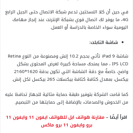
في حين أن كلا النسختين تدعم شبكة الاتصال حتى الجيل الرابع
4G، ما يوفر لك اتصال قوي بشبكة الإنترنت عند إنجاز مهامك
اليومية سواء الخاصة بالدراسة أو العمل.
شاشة التابلت:
شاشة iPad 9 تأتي بحجم 10.2 إنش ومصنوعة من النوع Retina
IPS LCD ، مما يمنحك مساحة كبيرة لعرض المحتوى بشكل
واضح، خاصةً مع دقة الشاشة التي تكون بدقة 1620*2160
بيكسل، بمعدل كثافة كثافة بيكسلات 265 بيكسل لكل إنش.
كما قامت الشركة بتوفير طبقة حماية مثالية للجهاز تحافظ عليه
من الخدوش والصدمات، بالإضافة إلى حمايتها من التبصيم.
اقرأ أيضًا –
مقارنة هواتف ابل للهواتف ايفون 11 وايفون 11
برو وايفون 11 برو ماكس