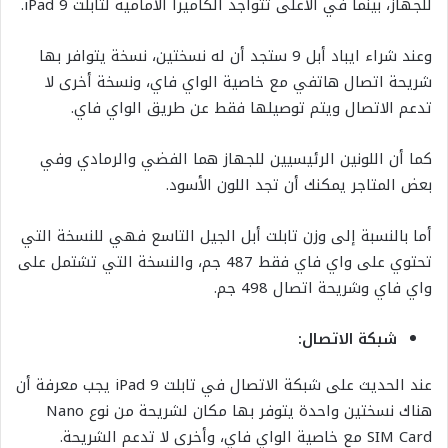
للجهاز، بينما في الأعلى تتواجد الكاميرا الأمامية لتابلت iPad 9.
وعند شراء ايباد أبل 9 ستجد أن له نسختين، نسخة يتوافر بها
شريحة اتصال هاتفي مع خاصية الواي فاي، ونسخة أخرى لا
تدعم الاتصال ويتم توصيلها فقط عن طريق الواي فاي.
كما أن اللونين الرئيسيين للجهاز هما الفضي والرمادي وفي
بعض المتاجر يمكنك أن تجد اللون الأسود.
أما بالنسبة إلى وزن تابلت أبل الجيل التاسع فهي للنسخة التي
تحتوي على واي فاي فقط 487 جم، والنسخة التي تشتمل على
واي فاي وشريحة اتصال 498 جم.
شبكة الاتصال:
عند الحديث على شبكة الاتصال في تابلت iPad 9 يجب معرفة أن
هناك نسختين واحدة يتوفر بها مكان لشريحة من نوع Nano
SIM Card مع خاصية الواي فاي، وأخرى لا تدعم الشريحة.