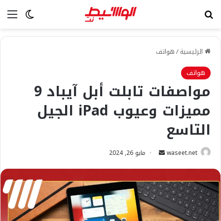
بحث عن
الق
الوضع ا
الرئيسية
/
هواتف
هواتف
مواصفات تابلت أبل آيباد 9
مميزات وعيوب iPad الجيل
التاسع
أرسل
waseet.net
مايو 26, 2024
بريدا
إلكترونيا