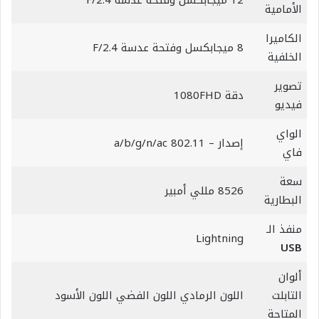
12 ميجابكسل وفتحة عدسة F/2.4
الأمامية
الكاميرا
8 ميجابكسل وفتحة عدسة F/2.4
الخلفية
تصوير
دقة 1080FHD
فيديو
الواي
إصدار – 802.11 a/b/g/n/ac
فاي
سعة
8526 مللي أمبير
البطارية
منفذ الـ
Lightning
USB
ألوان
التابلت
اللون الرمادي اللون الفضي اللون الأسود
المتاحة