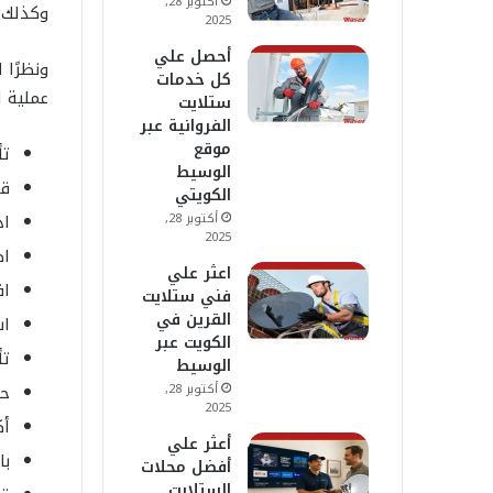
أكتوبر 28,
وكذلك ا
2025
أحصل علي
ونظرًا 
كل خدمات
عملية ا
ستلايت
الفروانية عبر
موقع
تأ
الوسيط
قم
الكويتي
أكتوبر 28,
اذ
2025
اط
اعثر علي
اف
فني ستلايت
القرين في
اس
الكويت عبر
تأ
الوسيط
أكتوبر 28,
حد
2025
أك
أعثر علي
با
أفضل محلات
الستلايت