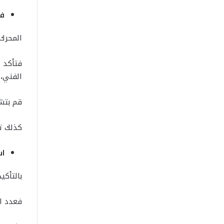
فح
المحرك 
فتأكد د
الفني، 
قم بتشغ
كذلك تأ
اس
بالتأكيد لن يك
فعدد ال