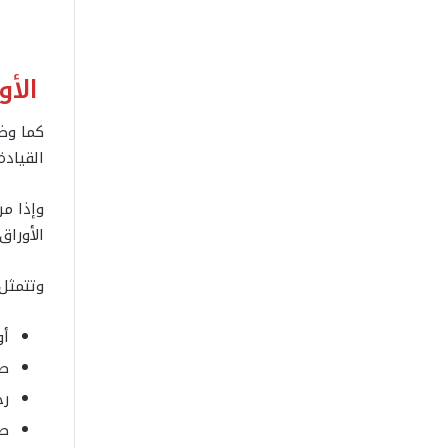
الأ
كما وضح
القياد
وإذا مر
الأوراق
وتتمثل 
أو
صو
رخ
صو