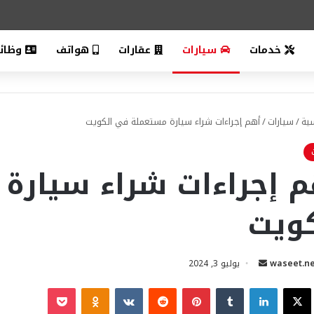
خدمات
سيارات
عقارات
هواتف
وظائ
ية
/
سيارات
/
أهم إجراءات شراء سيارة مستعملة في الكويت
م إجراءات شراء سيارة
كويت
أرسل
waseet.n
يوليو 3, 2024
بريدا
يسبوك
X
لينكدإن
بينتيريست
بوكيت
Odnoklassniki
إلكترونيا