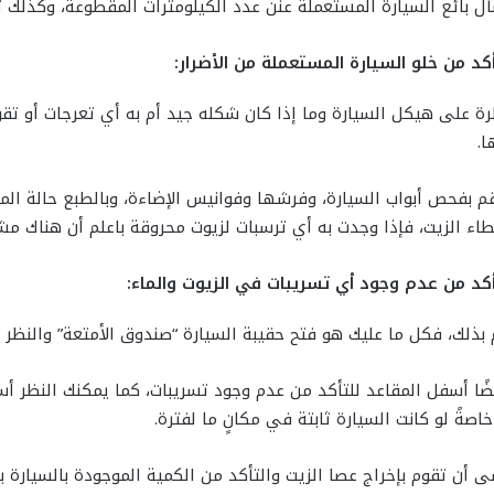
أل بائع السيارة المستعملة عنن عدد الكيلومترات المقطوعة، وكذلك 
كد من خلو السيارة المستعملة من الأضرار:
ة على هيكل السيارة وما إذا كان شكله جيد أم به أي تعرجات أو تقو
.
 بفحص أبواب السيارة، وفرشها وفوانيس الإضاءة، وبالطبع حالة المح
اء الزيت، فإذا وجدت به أي ترسبات لزيوت محروقة باعلم أن هناك مش
كد من عدم وجود أي تسريبات في الزيوت والماء:
 بذلك، فكل ما عليك هو فتح حقيبة السيارة “صندوق الأمتعة” والنظر ب
ضًا أسفل المقاعد للتأكد من عدم وجود تسريبات، كما يمكنك النظر 
خاصةً لو كانت السيارة ثابتة في مكانٍ ما لفترة.
ى أن تقوم بإخراج عصا الزيت والتأكد من الكمية الموجودة بالسيارة بع