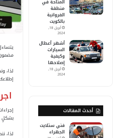
المتاحة في
منطقة
الفروانية
بالكويت
أبريل 18,
2024
أشهر أعطال
يتساءل
السيارات
مضمون خ
وكيفية
إصلاحها
أبريل 18,
لذا، ون
2024
إطلاعك 
اجر
إجراءات
أحدث المقالات
بشكلٍ 
فني ستلايت
الجهراء
لذا، نن