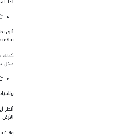
لذا، اس
تأ
ألق نظر
سلامتها
كذلك قم
خلال غط
تأ
وللقيام
أنظر أي
الأرض، 
ولا تنس