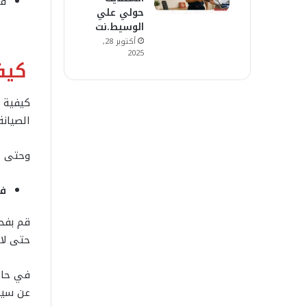
قم
حولي علي
الوسيط.نت
أكتوبر 28,
2025
كيف
كيفية ف
الصيانة
وحتى ت
فح
قم بفحص
حتى لا 
في حال 
عن سيار