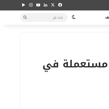
X
فيسبوك
لينكدإن
يوتيوب
انستقرام
الوضع المظلم
بحث
ف
عن
 مستعملة في