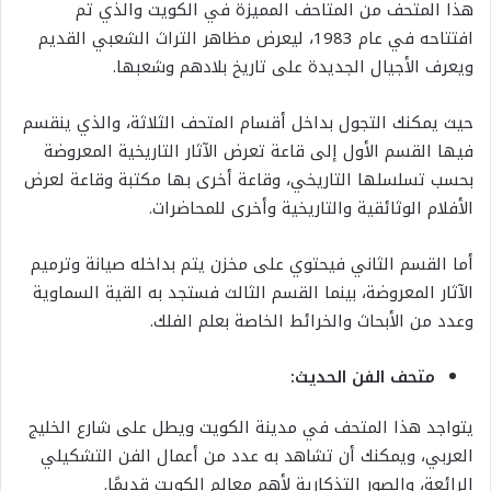
هذا المتحف من المتاحف المميزة في الكويت والذي تم
افتتاحه في عام 1983، ليعرض مظاهر التراث الشعبي القديم
ويعرف الأجيال الجديدة على تاريخ بلادهم وشعبها.
حيث يمكنك التجول بداخل أقسام المتحف الثلاثة، والذي ينقسم
فيها القسم الأول إلى قاعة تعرض الآثار التاريخية المعروضة
بحسب تسلسلها التاريخي، وقاعة أخرى بها مكتبة وقاعة لعرض
الأفلام الوثائقية والتاريخية وأخرى للمحاضرات.
أما القسم الثاني فيحتوي على مخزن يتم بداخله صيانة وترميم
الآثار المعروضة، بينما القسم الثالث فستجد به القية السماوية
وعدد من الأبحاث والخرائط الخاصة بعلم الفلك.
متحف الفن الحديث:
يتواجد هذا المتحف في مدينة الكويت ويطل على شارع الخليج
العربي، ويمكنك أن تشاهد به عدد من أعمال الفن التشكيلي
الرائعة، والصور التذكارية لأهم معالم الكويت قديمًا.