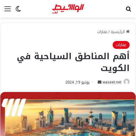
بحث عن
الق
الوضع ا
الرئيسية
/
عقارات
عقارات
أهم المناطق السياحية في
الكويت
أرسل
waseet.net
يونيو 19, 2024
بريدا
إلكترونيا