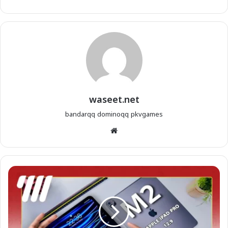
waseet.net
bandarqq
dominoqq
pkvgames
موقع
الويب