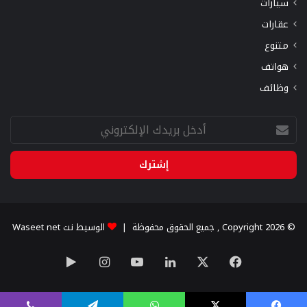
سيارات
عقارات
متنوع
هواتف
وظائف
أدخل
بريدك
الإلكتروني
© Copyright 2026 , جميع الحقوق محفوظة |
الوسيط نت Waseet net
X
فيسبوك
لينكدإن
يوتيوب
انستقرام
‏Google
Play