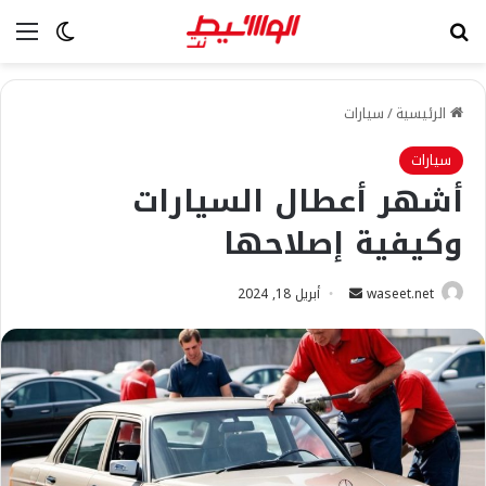
بحث عن
الق
الوضع ا
الرئيسية
/
سيارات
سيارات
أشهر أعطال السيارات
وكيفية إصلاحها
أرسل
waseet.net
أبريل 18, 2024
بريدا
إلكترونيا