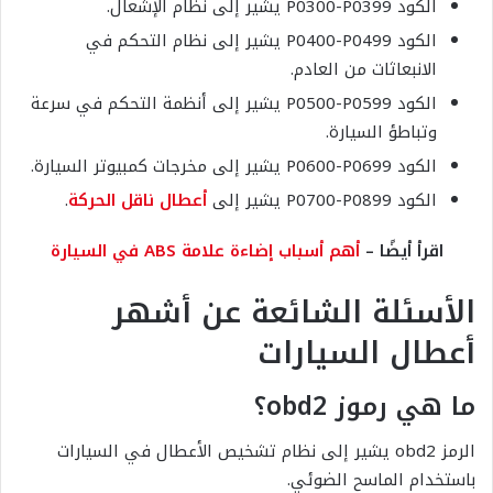
الكود P0300-P0399 يشير إلى نظام الإشعال.
الكود P0400-P0499 يشير إلى نظام التحكم في
الانبعاثات من العادم.
الكود P0500-P0599 يشير إلى أنظمة التحكم في سرعة
وتباطؤ السيارة.
الكود P0600-P0699 يشير إلى مخرجات كمبيوتر السيارة.
الكود P0700-P0899 يشير إلى
أعطال ناقل الحركة
.
اقرأ أيضًا –
أهم أسباب إضاءة علامة ABS في السيارة
الأسئلة الشائعة عن أشهر
أعطال السيارات
ما هي رموز obd2؟
الرمز obd2 يشير إلى نظام تشخيص الأعطال في السيارات
باستخدام الماسح الضوئي.