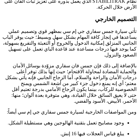
نظام STABILITRAK الذي يعمل بدوره على تعزيز ثبات الفان على
الأرض خلال الحركة.
التصميم الخارجي
تأتي سيارة جمس سفاري جي إم سي بمظهر قوي وتصميم عملي
يساعدها في إنجاز كافة المهام بشكل سهل وبسيط؛ حيث يوفر الباب
الجانبي المنزلق إمكانية الدخول والخروج أو التعبئة والتفريغ بسهولة،
كما يوجد فيها درجات مساعدة عند قاعدة الباي تعمل على تسهيل
الصعود والنزول.
بالإضافة إلى ذلك فإن جمس فان سفاري مزوّدة بوسائل الأمان
والحماية المضادة لمحاولة الاقتحام؛ حيث إنها بذلك توفر أعلى
درجات الأمان والراحة والسلام، أما الزجاج الجانبي فإنه يأتي بشكل
معتم؛ أي إنه يمنع دخول جزء كبير من أشعة الشمس ويمنح
الخصوصية للركاب، بينما يكون الزجاج الأمامي بدرجة تعتيم أقل
حتى لا يعيق السائق خلال القيادة، وهي متوفرة بعدة ألوان؛ منها:
الأحمر، الأبيض، الأسود والفضي.
ومن المواصفات الخارجية لسيارة جمس سفاري جي إم سي أيضاً:
وجود مصابيح تعمل بتقنية الهالوجين وهي مستطيلة الشكل.
يبلغ قياس العجلات فيها 16 إنش.