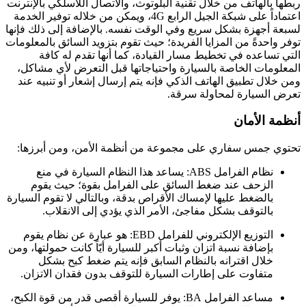
ربطها بالهاتف من خلال تقنية البلوتوث، والاتصال اللاسلكي بالإنترنت
اعتماداً على شبكة الجيل الرابع 4G، ويمكن من خلاله توفير الخدمة
لسبعة أجهزة بشكل سريع وفي الوقت نفسه. بالإضافة إلى ذلك فإنها
توفر واحدةً من المزايا الفريدة؛ حيث تقوم بتزويد السائق بالمعلومات
التي تساعده في تخطيط مسار القيادة، كما أنها تقدم له كافة
المعلومات الخاصة بالسيارة واحتياجاتها قبل التعرض لأي مشاكل،
ومن خلال تطبيق الهاتف الذكي فإنه يتم إرسال إشعار أو تنبيه عند
تعرض السيارة لمحاولة سرقة.
أنظمة الأمان
تحتوي جمس سفاري على مجموعة من أنظمة الأمن، ومن أبرزها:
نظام الفرامل ABS: يساعد هذا النظام السيارة في منع
الزحف عند ضغط السائق على الفرامل بقوة؛ حيث يقوم
بالضغط عليها لإمساك الأقراص بدقة، وبالتالي لا تقوم السيارة
بالتوقف بشكل مفاجئ، الأمر الذي يؤدي إلى الانقلاب.
التوزيع الإلكتروني للفرامل EBD: هو عبارة عن نظام يقوم
بإضافة نسبة اتزان وثبات أكبر للسيارة أيّاً كانت حمولتها، ومن
خلال اقترانه بالنظام السابق فإنه يتم ضغط كبح بشكل
متفاوت على إطارات السيارة للتوقف بدون فقدان الاتزان.
مساعد الفرامل BA: يوفر للسيارة أقصى قدر من قوة الكبح،