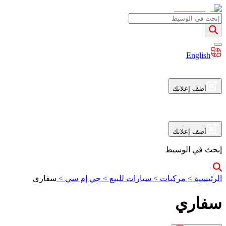
English
أضف إعلانك
أضف إعلانك
إبحث في الوسيط
الرئيسية
>
مركبات
>
سيارات للبيع
>
جي إم سي
>
سفاري
سفاري