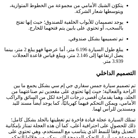
يتكوّن الشبك الأمامي من مجموعة من الخطوط المتوازية،
ويتوسطها شعار الشركة.
يوجد تصميمان للأبواب الخلفية للصندوق؛ حيث إنها تفتح
بالسحب، أو تحتوي على بابين يتم فتحهما للخارج.
تم تصميمها بشكل صندوقي.
يبلغ طول السيارة 6.196 متر، أما عرضها فهو يبلغ 2 متر، بينما
يصل ارتفاعها إلى 2.146 متر، ويبلغ قياس قاعدة العجلات
3.939 متر.
التصميم الداخلي
تم تصميم سيارة جمس سفاري جي إم سي بشكل يجمع ما بين
الراحة والفعالية؛ حيث إنها تحتوي على مقعدين تم صناعتهما من
الجلد، وهما يقدمان أقصى درجات الراحة لكل من السائق والراكب
الأمامي، ويمكن التحكم فيهما كهربائيّاً، كما يوجد أيضاً مسند لليد
ومسندين للرأس لهما.
تمتلك السيارة عجلة قيادة فاخرة تم تغطيتها بالجلد بشكل كامل؛
ذلك للحصول على احترافية أعلى، كما أن هذه العجلة تمتاز بإمكانية
التعديل وفقاً للنمط الذي يتناسب مع المستخدم، وهي تحتوي على
مجموعة من أزرار التحكم المدمجة التي يمكن من خلالها التحكم