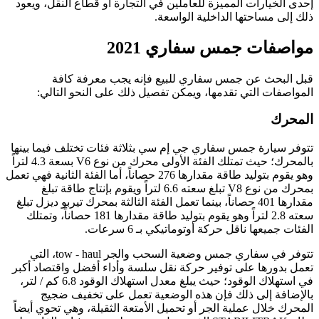
إحدى الخيارات المميزة للعاملين في التجارة أو قطاع النقل، ويعود
ذلك إلى مساحتها الداخلية الواسعة.
مواصفات جمس سفاري 2021
قبل البحث عن جمس سفاري للبيع فإنه يجب معرفة كافة
المواصفات التي تقدمها، ويمكن تفصيل ذلك على النحو التالي:
المحرك
تتوفر سيارة جمس سفاري جي إم سي بثلاثة فئات تختلف فيما بينها
بالمحرك؛ حيث تمتلك الفئة الأولى محرك من نوع V6 بسعة 4.3 لتراً
وهو يقوم بتوليد طاقة مقدارها 276 حصاناً، أما الفئة الثانية فهي تعمل
بمحرك من نوع V8 تبلغ سعته 6.6 لتراً ويقوم بإنتاج طاقة تبلغ
مقدارها 401 حصاناً، بينما تعمل الفئة الثالثة بمحرك تيربو ديزل تبلغ
سعته 2.8 لتراً وهو يقوم بتوليد طاقة مقدارها 181 حصاناً، وتمتلك
الفئات جميعها ناقل حركة أوتوماتيكي بـ 6 سرعات.
تتوفر في سفاري جمس وضعية السحب والجر tow - haul، التي
تعمل بدورها على توفير حركة نقل سلسة وأداء أفضل واقتصاد أكبر
في استهلاك الوقود؛ حيث يبلغ معدل استهلاك الوقود 6.8 كم / لتر،
بالإضافة إلى ذلك فإن هذه الوضعية تعمل على تخفيف ضجيج
المحرك خلال عملية الجر أو تحميل الأمتعة الثقيلة، وهي تحوي أيضاً