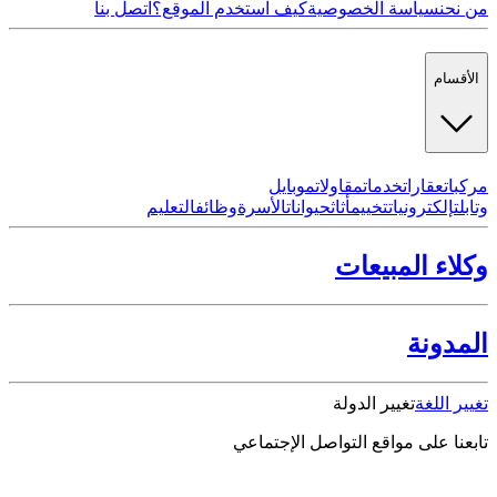
من نحن
سياسة الخصوصية
كيف استخدم الموقع؟
اتصل بنا
الأقسام
مركبات
عقارات
خدمات
مقاولات
موبايل
وتابلت
إلكترونيات
تخييم
أثاث
حيوانات
الأسرة
وظائف
التعليم
وكلاء المبيعات
المدونة
تغيير اللغة
تغيير الدولة
تابعنا على مواقع التواصل الإجتماعي